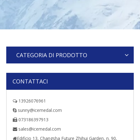
CATEGORIA DI PRODOTTO
CONTATTACI
13926076961

sunny@icemedal.com

073186397913

sales@icemedal.com

Edificio 13, Changsha Future Zhihui Garden, n. 90,
