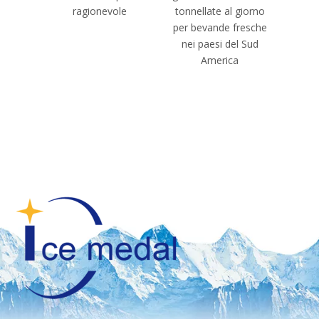
ragionevole
tonnellate al giorno
Icemed
per bevande fresche
nei paesi del Sud
America