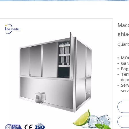
Macc
ghia
Quanti
MO
Gar
Pag
Tem
dep
Serv
serv