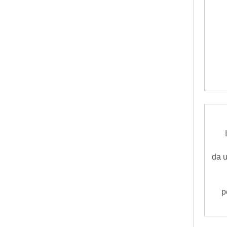
da u
p