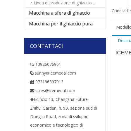
Linea di produzione di ghiaccio commestibile automatico
Condividi 
Macchina a sfera di ghiaccio
Macchina per il ghiaccio pura
Modello
Descri
CONTATTACI
ICEMED
13926076961

sunny@icemedal.com

073186397913

sales@icemedal.com

Edificio 13, Changsha Future

Zhihui Garden, n. 90, sezione sud di
Dongliu Road, zona di sviluppo
economico e tecnologico di