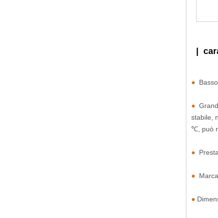
|
car
●
Basso 
●
Grande 
stabile,
℃, può r
●
Prestaz
●
Marca d
●
Dimens