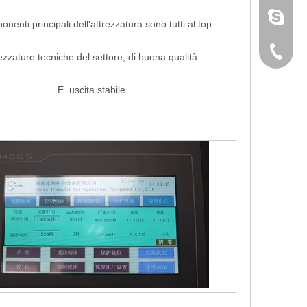
sunny@i
onenti principali dell'attrezzatura sono tutti al top
+86 189
ezzature tecniche del settore, di buona qualità
E uscita stabile.