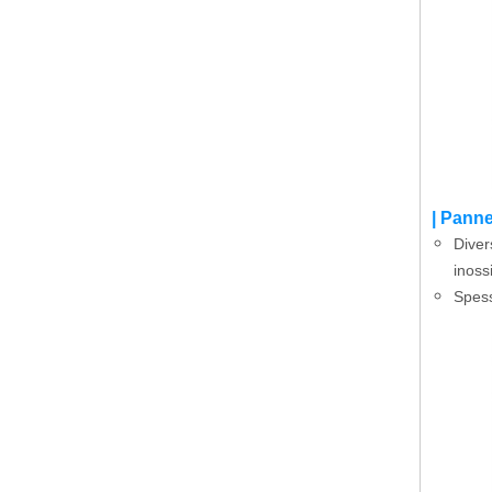
| Panne
Diver
inoss
Spess