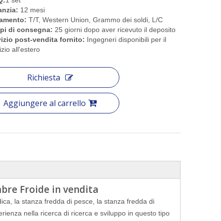
Q:
1 set
anzia:
12 mesi
amento:
T/T, Western Union, Grammo dei soldi, L/C
pi di consegna:
25 giorni dopo aver ricevuto il deposito
izio post-vendita fornito:
Ingegneri disponibili per il
izio all'estero
Richiesta
Aggiungere al carrello
re Froide in vendita
ca, la stanza fredda di pesce, la stanza fredda di
erienza nella ricerca di ricerca e sviluppo in questo tipo