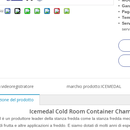
MO
Gar
su:
Pag
Tem
Serv
serv
:
videoregistratore
marchio prodotto:
ICEMEDAL
zione del prodotto
Icemedal Cold Room Container Chamb
 è un produttore leader della stanza fredda come la stanza fredda medi
i frutta e altre applicazioni a freddo. E siamo dotati di molti anni di esp