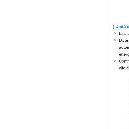
| Unità
Esist
Diver
autom
energi
Contr
olio 