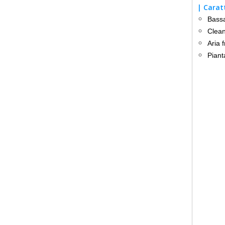
| Carat
Bassa
Clean
Aria 
Piant