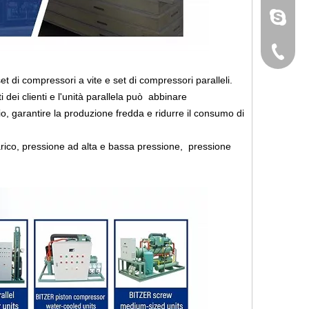
sunny@i
+86 189
t di compressori a vite e set di compressori paralleli.
 dei clienti e l'unità parallela può abbinare
io, garantire la produzione fredda e ridurre il consumo di
arico, pressione ad alta e bassa pressione, pressione