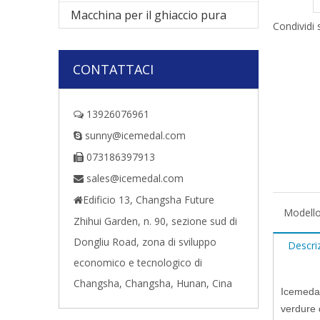
Macchina per il ghiaccio pura
Condividi 
CONTATTACI
13926076961

sunny@icemedal.com

073186397913

sales@icemedal.com

Edificio 13, Changsha Future

Modello
Zhihui Garden, n. 90, sezione sud di
Dongliu Road, zona di sviluppo
Descri
economico e tecnologico di
Changsha, Changsha, Hunan, Cina
Icemedal
verdure d