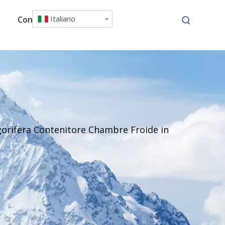
Italiano
Contattaci
igorifera Contenitore Chambre Froide in