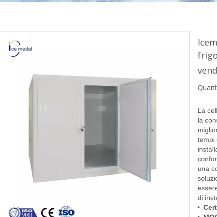
Icem
frig
vend
Quanti
La cel
la con
miglio
tempi 
instal
confor
una co
soluzi
essere
di ins
Cert