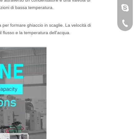
nte attraverso un condensatore e una valvola di
sunny@i
izioni di bassa temperatura.
+86 189
per formare ghiaccio in scaglie. La velocità di
l flusso e la temperatura dell'acqua.