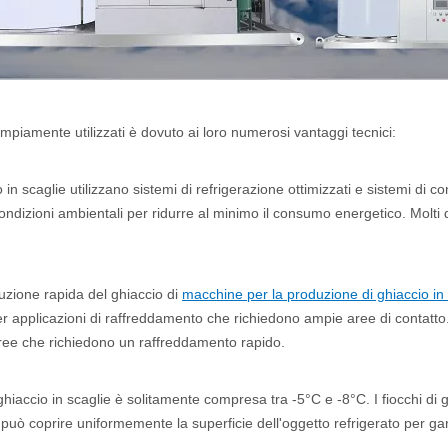
piamente utilizzati è dovuto ai loro numerosi vantaggi tecnici:
in scaglie utilizzano sistemi di refrigerazione ottimizzati e sistemi di co
ndizioni ambientali per ridurre al minimo il consumo energetico. Molti dis
uzione rapida del ghiaccio di
macchine per la produzione di ghiaccio in
er applicazioni di raffreddamento che richiedono ampie aree di contatto.
ree che richiedono un raffreddamento rapido.
hiaccio in scaglie è solitamente compresa tra -5°C e -8°C. I fiocchi di 
e può coprire uniformemente la superficie dell'oggetto refrigerato per gara