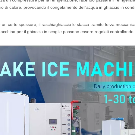
izza un compressore per la refrigerazione, facendo passare il refrigera
io di calore, provocando il congelamento dell'acqua in ghiaccio in cond
un certo spessore, il raschiaghiaccio lo stacca tramite forza meccanica 
cchina per il ghiaccio in scaglie possono essere regolati controllando i